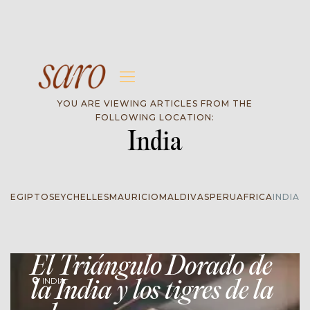
YOU ARE VIEWING ARTICLES FROM THE
FOLLOWING LOCATION:
India
EGIPTO
SEYCHELLES
MAURICIO
MALDIVAS
PERU
AFRICA
INDIA
El Triángulo Dorado de
INDIA
la India y los tigres de la