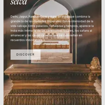
selva
Delhi, Jaipur, Ranthambore y Agra: un viaje que combina la
grandeza de las ciudades imperiales con la intensidad de la
vida salvaje. Entre palacios, fortalezas y templos, aparece la
India más íntima: la de las ceremonias locales, los safaris al
amanecer y las cenas caseras que se convierten en
recuerdos imborrables.
DISCOVER